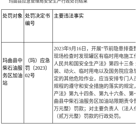
玛曲县应急管理局安全生产行政处罚结果
处罚对象
处罚决定书
主要违法事实
编号
2023年9月16日，开展“节前隐患排
现场检查时
发现罐区有临时用电施工作
玛曲县中
（玛）应急
人民共和国安全生产法》
第四十三条 
柴石油服
罚〔2023〕
装、动火、临时用电以及国务院应急管
务区加油
02号
定的其他危险作业，应当安排专门人员
站
规程的遵守和安全措施的落实
的规定，
产法》第九十四条、第九十六条、第一
曲县中柴石油服务区加油站限期责令整改
万元整）罚款；对主要负责人（法人代表
（贰万元整）罚款
的行政处罚。