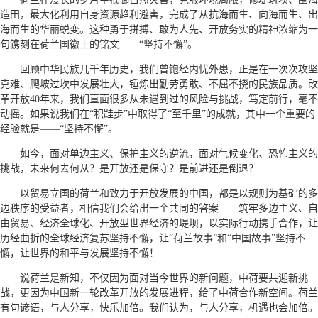
造田，最大化利用自身资源趋利避害，完成了从抗海而生、向海而生、出
海而生的华丽蜕变。这种勇于拼搏、敢为人先、开放务实的精神浓缩为一
句镌刻在荷兰国徽上的铭文——“坚持不懈”。
回顾中华民族几千年历史，我们曾饱经内忧外患，正是在一次次攻坚
克难、爬坡过坎中发展壮大，锤炼出勤劳勇敢、不屈不挠的民族品质。改
革开放40年来，我们直面很多从未遇到过的风险与挑战，笃定前行，毫不
动摇。如果说我们在“积跬步”中取得了“至千里”的成就，其中一个重要的
经验就是——“坚持不懈”。
如今，面对单边主义、保护主义的逆流，面对气候变化、恐怖主义的
挑战，未来何去何从？是开放还是保守？是前进还是倒退？
以贸易立国的荷兰和致力于开放发展的中国，都是以规则为基础的多
边秩序的受益者，相信我们会给出一个共同的答案——筑牢多边主义、自
由贸易、经济全球化、开放型世界经济的堤坝，以实际行动携手合作，让
历经曲折的全球经济复苏坚持不懈，让“荷兰故事”和“中国故事”坚持不
懈，让世界的和平与发展坚持不懈！
说荷兰是新知，不仅因为面对当今世界的新问题，中荷要共迎新挑
战，更因为中国新一轮改革开放的发展进程，给了中荷合作新空间。荷兰
有句谚语，与人分享，快乐加倍。我们认为，与人分享，机遇也会加倍。