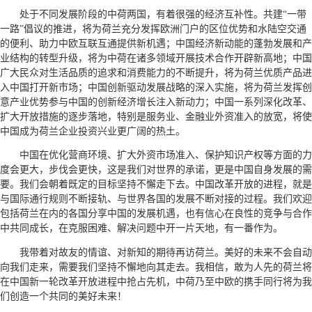
处于不同发展阶段的中荷两国，有着很强的经济互补性。共建“一带
一路”倡议的推进，将为荷兰充分发挥欧洲门户的区位优势和水陆空交通
的便利、助力中欧互联互通提供新机遇；中国经济新动能的蓬勃发展和产
业结构的转型升级，将为中荷在诸多领域开展技术合作开辟新高地；中国
广大民众对生活品质的追求和消费能力的不断提升，将为荷兰优质产品进
入中国打开新市场；中国创新驱动发展战略的深入实施，将为荷兰发挥创
意产业优势参与中国的创新经济增长注入新动力；中国一系列深化改革、
扩大开放措施的逐步落地，特别是服务业、金融业外资准入的放宽，将使
中国成为荷兰企业投资兴业更广阔的热土。
中国在优化营商环境、扩大外资市场准入、保护知识产权等方面的力
度会更大，步伐会更快，这是我们对世界的承诺，更是中国自身发展的需
要。我们会朝着既定的目标坚持不懈走下去。中国改革开放的进程，就是
与国际通行规则不断接轨、与世界各国的发展不断对接的过程。我们欢迎
包括荷兰在内的各国分享中国的发展机遇，也有信心在良性的竞争与合作
中共同成长，在克服困难、解决问题中开一片天地，有一番作为。
我带着对故友的情谊、对新知的期待再访荷兰。美好的未来不会自动
向我们走来，需要我们坚持不懈地向其走去。我相信，敢为人先的荷兰将
在中国新一轮改革开放进程中抢占先机，中荷乃至中欧的携手同行将为我
们创造一个共同的美好未来！