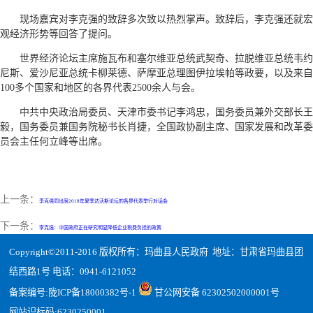
现场嘉宾对李克强的致辞多次致以热烈掌声。致辞后，李克强还就宏
观经济形势等回答了提问。
世界经济论坛主席施瓦布和塞尔维亚总统武契奇、拉脱维亚总统韦约
尼斯、爱沙尼亚总统卡柳莱德、萨摩亚总理图伊拉埃帕等政要，以及来自
100多个国家和地区的各界代表2500余人与会。
中共中央政治局委员、天津市委书记李鸿忠，国务委员兼外交部长王
毅，国务委员兼国务院秘书长肖捷，全国政协副主席、国家发展和改革委
员会主任何立峰等出席。
上一条：
李克强同出席2018年夏季达沃斯论坛的各界代表举行对话会
下一条：
李克强：中国政府正在研究明显降低企业税费负担的政策
Copyright©2011-2016 版权所有：玛曲县人民政府 地址：甘肃省玛曲县团
结西路1号 电话：0941-6121052
备案编号:
陇ICP备18000382号-1
甘公网安备 62302502000001号
网站识标码:6230250001