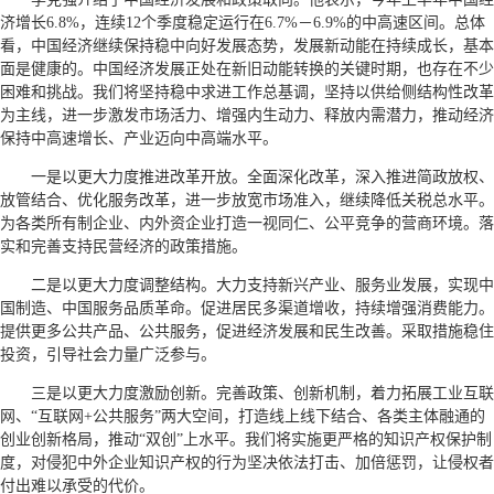
济增长6.8%，连续12个季度稳定运行在6.7%－6.9%的中高速区间。总体
看，中国经济继续保持稳中向好发展态势，发展新动能在持续成长，基本
面是健康的。中国经济发展正处在新旧动能转换的关键时期，也存在不少
困难和挑战。我们将坚持稳中求进工作总基调，坚持以供给侧结构性改革
为主线，进一步激发市场活力、增强内生动力、释放内需潜力，推动经济
保持中高速增长、产业迈向中高端水平。
一是以更大力度推进改革开放。全面深化改革，深入推进简政放权、
放管结合、优化服务改革，进一步放宽市场准入，继续降低关税总水平。
为各类所有制企业、内外资企业打造一视同仁、公平竞争的营商环境。落
实和完善支持民营经济的政策措施。
二是以更大力度调整结构。大力支持新兴产业、服务业发展，实现中
国制造、中国服务品质革命。促进居民多渠道增收，持续增强消费能力。
提供更多公共产品、公共服务，促进经济发展和民生改善。采取措施稳住
投资，引导社会力量广泛参与。
三是以更大力度激励创新。完善政策、创新机制，着力拓展工业互联
网、“互联网+公共服务”两大空间，打造线上线下结合、各类主体融通的
创业创新格局，推动“双创”上水平。我们将实施更严格的知识产权保护制
度，对侵犯中外企业知识产权的行为坚决依法打击、加倍惩罚，让侵权者
付出难以承受的代价。