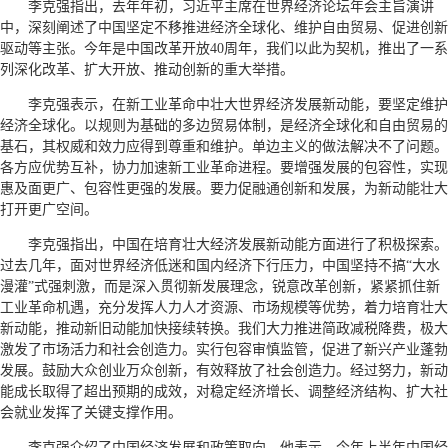
李克强指出，去年年初，习近平主席在世界经济论坛年会主旨演讲
中，深刻阐述了中国坚定不移推进经济全球化、维护自由贸易、促进创新
驱动等主张。今年是中国改革开放40周年，我们以此为契机，推出了一系
列深化改革、扩大开放、推动创新的重大举措。
李克强表示，在新工业革命中壮大世界经济发展新动能，要坚定维护
经济全球化。以规则为基础的多边贸易体制，是经济全球化和自由贸易的
基石，其权威和效力应得到尊重和维护。单边主义的做法解决不了问题。
各方应优势互补，协力加速新工业革命进程。要增强发展的包容性，实现
惠及面更广、包容性更强的发展。要力促融通创新和发展，为新动能壮大
打开更广空间。
李克强指出，中国在培育壮大经济发展新动能方面进行了积极探索。
过去几年，面对世界经济低迷和国内经济下行压力，中国坚持不搞“大水
漫灌”式强刺激，而是深入贯彻新发展理念，锐意改革创新，紧紧抓住新
工业革命机遇，充分发挥人力人才资源、市场规模等优势，着力培育壮大
新动能，推动新旧动能加快接续转换。我们大力推进简政减税降费，极大
激发了市场活力和社会创造力。实行包容审慎监管，促进了新兴产业蓬勃
发展。鼓励大众创业万众创新，有效释放了社会创造力。经过努力，新动
能成长取得了超出预期的成效，对稳定经济增长、调整经济结构、扩大社
会就业发挥了关键支撑作用。
李克强介绍了中国经济发展和政策取向。他表示，今年上半年中国经