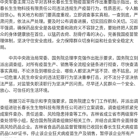
中央军委主席习近平对吉林长春长生生物疫苗案件作出重要指示指出，长
春长生生物科技有限责任公司违法违规生产疫苗行为，性质恶劣，令人触
目惊心。有关地方和部门要高度重视，立即调查事实真相，一查到底，严
肃问责，依法从严处理。要及时公布调查进展，切实回应群众关切。习近
平强调，确保药品安全是各级党委和政府义不容辞之责，要始终把人民群
众的身体健康放在首位，以猛药去疴、刮骨疗毒的决心，完善我国疫苗管
理体制，坚决守住安全底线，全力保障群众切身利益和社会安全稳定大
局。
中共中央政治局常委、国务院总理李克强作出批示要求，国务院立刻
派出调查组，对所有疫苗生产、销售等全流程全链条进行彻查，尽快查清
事实真相，不论涉及到哪些企业、哪些人都坚决严惩不贷、绝不姑息。对
一切危害人民生命安全的违法犯罪行为坚决重拳打击，对不法分子坚决依
法严惩，对监管失职渎职行为坚决严厉问责。尽早还人民群众一个安全、
放心、可信任的生活环境。
根据习近平指示和李克强要求，国务院建立专门工作机制，并派出调
查组进驻长春长生生物科技有限责任公司进行立案调查。调查组将抓紧完
成案件查办、责任追查、风险隐患排查等工作。吉林省成立省市两级案件
查处领导小组，配合国务院调查组做好相关工作，并结合此案件全面排查
高风险药品企业。吉林省食品药品监督管理局已收回长春长生狂犬病疫苗
药品GMP证书，停止该企业狂犬病疫苗生产及销售，暂停该企业所有产