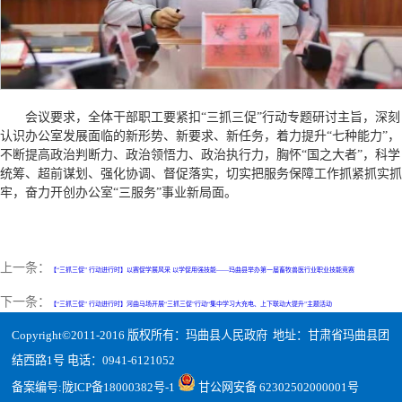
会议要求，全体干部职工要紧扣“三抓三促”行动专题研讨主旨，深刻
认识办公室发展面临的新形势、新要求、新任务，着力提升“七种能力”，
不断提高政治判断力、政治领悟力、政治执行力，胸怀“国之大者”，科学
统筹、超前谋划、强化协调、督促落实，切实把服务保障工作抓紧抓实抓
牢，奋力开创办公室“三服务”事业新局面。
上一条：
【“三抓三促” 行动进行时】以赛促学展风采 以学促用强技能——玛曲县举办第一届畜牧兽医行业职业技能竞赛
下一条：
【“三抓三促” 行动进行时】河曲马场开展“三抓三促”行动“集中学习大充电、上下联动大提升”主题活动
Copyright©2011-2016 版权所有：玛曲县人民政府 地址：甘肃省玛曲县团
结西路1号 电话：0941-6121052
备案编号:
陇ICP备18000382号-1
甘公网安备 62302502000001号