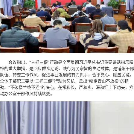
会议指出，“三抓三促”行动是全面贯彻习近平总书记重要讲话指示精
神的重大举措，是回应群众期盼、践行为民宗旨的生动载体，是锤炼干部
队伍、转变工作作风、促进事业发展的有力抓手，合乎党心、顺应民意。
全体干部职工要以“三抓三促”行动为契机，拿出“咬定青山不放松”的韧
劲、“不破楼兰终不还”的决心，在常和长、严和实、深和细上下功夫，推
动办公室干部作风持续转变。