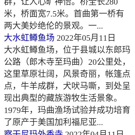
群，让人心旷神怡。桥全长280
米，桥面宽7.5米。首曲第一桥有
两大美妙绝伦的景观。一...
大水虹鳟鱼场
2022年05月11日
大水虹鳟鱼场，位于县城以东郎玛
公路（郎木寺至玛曲）20公里处，
这里草原壮阔，风景奇丽，帐篷点
点，牛羊成群，犬吠马嘶，到处呈
现出典型的藏族游牧生活景象。
1979年，玛曲渔场试验并成功培育
了原产于美国加利福尼亚...
察干尼玛外香寺
2022年04月11日