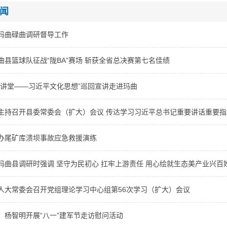
闻
玛曲碌曲调研督导工作
曲县篮球队征战“陇BA”赛场 斩获全省总决赛第七名佳绩
艺讲堂——习近平文化思想”巡回宣讲走进玛曲
主持召开县委常委会（扩大）会议 传达学习习近平总书记重要讲话重要指示精
办尾矿库溃坝事故应急救援演练
玛曲县调研时强调 坚守为民初心 扛牢上游责任 用心绘就生态美产业兴百
人大常委会召开党组理论学习中心组第56次学习（扩大）会议
、杨智明开展“八一”建军节走访慰问活动