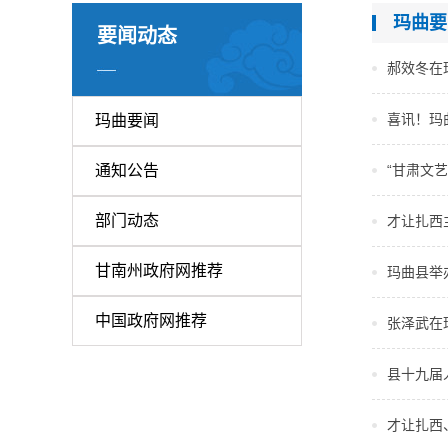
玛曲要
要闻动态
郝效冬在
喜讯！玛
玛曲要闻
通知公告
“甘肃文
部门动态
才让扎西
甘南州政府网推荐
玛曲县举
中国政府网推荐
张泽武在
县十九届
才让扎西