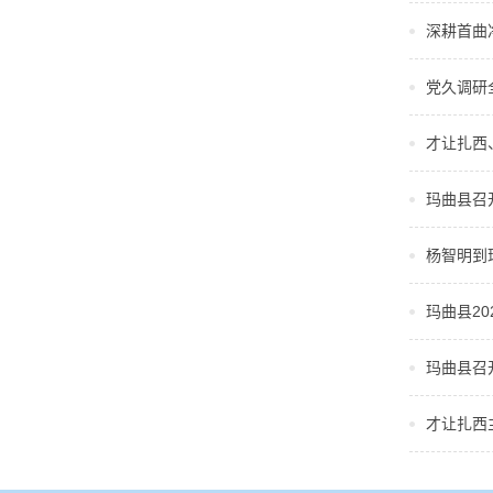
深耕首曲
党久调研
才让扎西
玛曲县召
杨智明到
玛曲县2
玛曲县召
才让扎西