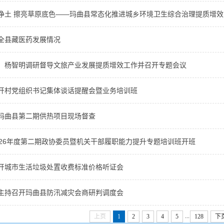
净土 擦亮草原底色——玛曲县常态化推进城乡环境卫生综合治理提质增效
全县藏医药发展情况
、杨智明调研督导文旅产业发展提质增效工作并召开专题会议
开村党组织书记集体谈话提醒会暨业务培训班
玛曲县第二期供热项目现场督查
026年度第二期政协委员暨机关干部履职能力提升专题培训班开班
开城市生活垃圾处置收费标准价格听证会
主持召开玛曲县防汛减灾会商研判调度会
...
上页
1
2
3
4
5
128
下