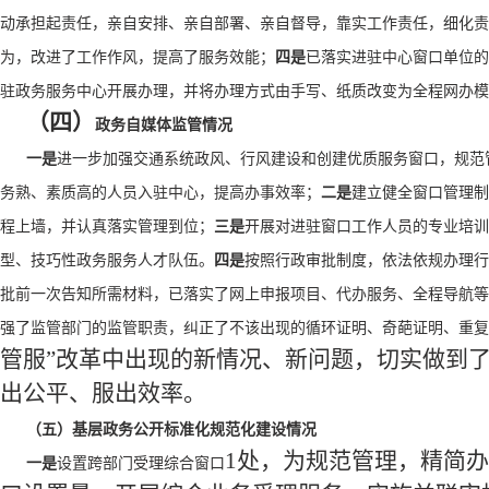
动承担起责任，亲自安排、亲自部署、亲自督导，靠实工作责任，细化责
为，改进了工作作风，提高了服务效能；
四是
已落实进驻中心窗口单位的
驻政务服务中心开展办理，并将办理方式由手写、纸质改变为全程网办模
（四）
政务自媒体监管情况
一是
进一步加强交通系统政风、行风建设和创建优质服务窗口，规范
务熟、素质高的人员入驻中心，提高办事效率；
二是
建立健全窗口管理制
程上墙，并认真落实管理到位；
三是
开展对进驻窗口工作人员的专业培训
型、技巧性政务服务人才队伍。
四是
按照行政审批制度，依法依规办理行
批前一次告知所需材料，已落实了网上申报项目、代办服务、全程导航等
强了监管部门的监管职责，纠正了不该出现的循环证明、奇葩证明、重复
管服”改革中出现的新情况、新问题，切实做到
出公平、服出效率。
（五）基层政务公开标准化规范化建设情况
1处，为规范管理，精简
一是
设置跨部门受理综合窗口