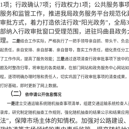
1项；行政确认7项；行政权力1项；公共服务事项
服务和监管工作，推进我局政务服务平台规范化
审批方式，着力打造依法行政“阳光政务”，全局
部纳入行政审批窗口受理范围，进驻玛曲县政务
理。
二是
结合工作实际，严格执行了一把手领导亲自抓、带头干、负总
起责任，亲自安排、亲自部署、亲自督导，靠实工作责任，细化责任分工
了工作作风，提高了服务效能；
三是
通过逐项清查行政审批事项下放中的
题及时整改归零，将审批的各类结果，在部门网站和政务服务中心网站如
程，逐项明确办理时限和责任人，切实巩固了行政审批事项的清查成果，
打好基础，即时更新了网上数据。
（二）
依申请公开信息情况
一是
建立交通运输系统随机抽查事项清单，组建交通运输系统检查人
录库，研究制定随机抽查工作规则，强化随机抽查的结果公示和结果应用
法”，保障市场主体的知情权。加强对公路建设