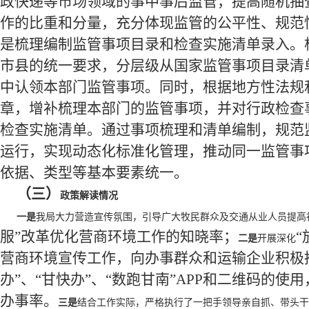
政快递等市场领域的事中事后监管，提高随机抽
作的比重和分量，充分体现监管的公平性、规范
是梳理编制监管事项目录和检查实施清单录入。
市县的统一要求，分层级从国家监管事项目录清
中认领本部门监管事项。同时，根据地方性法规
章，增补梳理本部门的监管事项，并对行政检查
检查实施清单。通过事项梳理和清单编制，规范
运行，实现动态化标准化管理，推动同一监管事
依据、类型等基本要素统一。
（三）
政策解读情况
一是
我局大力营造宣传氛围，引导广大牧民群众及交通从业人员提高
服”改革优化营商环境工作的知晓率；
“
二是
开展深化
营商环境宣传工作，向办事群众和运输企业积极
办”、“甘快办”、“数跑甘南”APP和二维码的使
办事率。
三是
结合工作实际，严格执行了一把手领导亲自抓、带头干