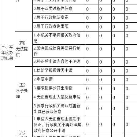
0
0
0
0
6.属于四类过程性信息
0
0
0
0
7.属于行政执法案卷
0
0
0
0
8.属于行政查询事项
0
0
0
0
1.本机关不掌握相关政府信
0
0
0
0
息
（四）
三、本
2.没有现成信息需要另行制
0
0
0
0
无法提
年度办
作
供
理结果
3.补正后申请内容仍不明确
0
0
0
0
1.信访举报投诉类申请
0
0
0
0
2.重复申请
0
0
0
0
（五）
3.要求提供公开出版物
0
0
0
0
不予处
理
4.无正当理由大量反复申请
0
0
0
0
5.要求行政机关确认或重新
0
0
0
0
出具已获取信息
1.申请人无正当理由逾期不
0
0
0
0
补正、行政机关不再处理其
政府信息公开申请
（六）