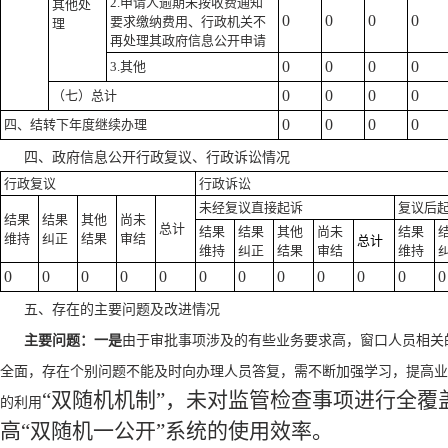
2.申请人逾期未按收费通知
其他处
0
0
0
0
要求缴纳费用、行政机关不
理
再处理其政府信息公开申请
0
0
0
0
3.其他
0
0
0
0
（七）总计
0
0
0
0
四、结转下年度继续办理
四、政府信息公开行政复议、行政诉讼情况
行政复议
行政诉讼
未经复议直接起诉
复议后
结果
结果
其他
尚未
总计
结果
结果
其他
尚未
结果
维持
纠正
结果
审结
总计
维持
纠正
结果
审结
维持
0
0
0
0
0
0
0
0
0
0
0
0
五、
存在的主要问题及改进情况
主要问题：一是
由于审批事项涉及的有些业务要求高，窗口人员相关
全面，存在个别问题不能及时向办理人员答复，需不断加强学习，提高业
“双随机机制”，未对监管检查事项进行全覆
的利用
高“双随机一公开”系统的使用效率。