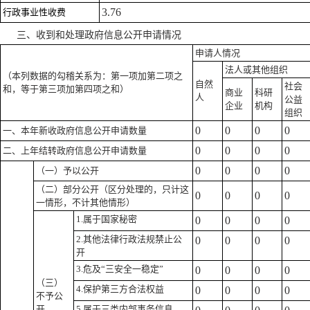
3.76
行政事业性收费
三、收到和处理政府信息公开申请情况
申请人情况
法人或其他组织
（本列数据的勾稽关系为：第一项加第二项之
自然
社会
和，等于第三项加第四项之和）
商业
科研
人
公益
企业
机构
组织
0
0
0
0
一、本年新收政府信息公开申请数量
0
0
0
0
二、上年结转政府信息公开申请数量
0
0
0
0
（一）予以公开
（二）部分公开
（区分处理的，只计这
0
0
0
0
一情形，不计其他情形）
1.属于国家秘密
0
0
0
0
2.其他法律行政法规禁止公
0
0
0
0
开
3.危及“三安全一稳定”
0
0
0
0
（三）
4.保护第三方合法权益
0
0
0
0
不予公
开
5.属于三类内部事务信息