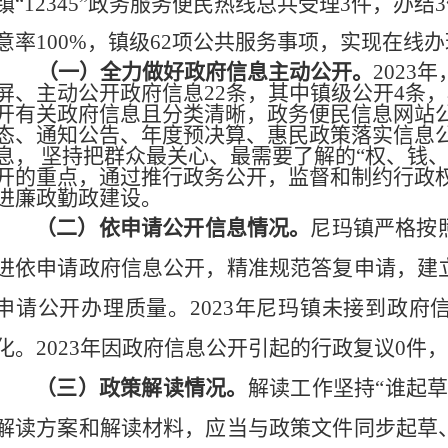
镇
“12345”政务服务便民热线总共受理
3
件，
办结
意率
100
%
，
镇
级
62
项
公共服务事项
，
实现在线办理
（
一
）
全力做好政府信息主动公开。
2023年
屏、主动公开政府信息
22
条，其中镇
级
公开
4
条，
开有关政府信息且分类清晰，政务便民信息网站
态、通知公告、年度预决算、惠民政策落实信息
息， 坚持把群众最关心、最需要了解的“权、钱
开的重点，通过推行政务公开，监督和制约行政
进廉政勤政建设。
（
二
）
依申请公开信息情况。
尼玛镇严格按
进依申请政府信息公开，精准规范答复申请，建
申请公开办理质量。2023年尼玛镇未接到政府
化。2023年因政府信息公开引起的行政复议0件
（
三
）
政策解读情况。
解读工作坚持“谁起
解读方案和解读材料，应当与政策文件同步起草