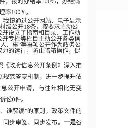
3件
，按时办结率100%，办结满
率100%
。
，
我镇通过
公开网站、电子显示
村级
公开
18
条
，
按要求主动公
公开设立了指南和目录、工作动
公开专栏等栏目主动公开各类信
、人、事”等事项公开作为政务公
权力的运行，防止暗箱操作，促
照《政府信息公开条例》深入推
立规范答复机制，进一步提升依
信息公开申请，与往年相比无变
，诉讼0件。
草、谁解读”的原则。政策文件的
、同步审签、同步发布。
一是
各