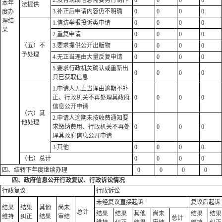
本年
法提供
3.补正后申请内容仍不明确
0
0
0
0
度办
理结
1.信访举报投诉类申请
0
0
0
0
果
2.重复申请
0
0
0
0
（五）不
3.要求提供公开出版物
0
0
0
0
予处理
4.无正当理由大量反复申请
0
0
0
0
5.要求行政机关确认或重新出
0
0
0
0
具已获取信息
1.申请人无正当理由逾期不补
正、行政机关不再处理其政府
0
0
0
0
信息公开申请
（六）其
2.申请人逾期未按收费通知要
他处理
求缴纳费用、行政机关不再处
0
0
0
0
理其政府信息公开申请
3.其他
0
0
0
0
（七）总计
0
0
0
0
四、结转下年度继续办理
0
0
0
0
四、政府信息公开行政复议、行政诉讼情况
行政复议
行政诉讼
未经复议直接起诉
复议后起诉
结果
结果
其他
尚未
总计
结果
结果
其他
尚未
结果
结果
维持
纠正
结果
审结
总计