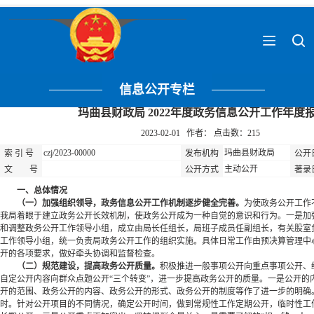
信息公开专栏
玛曲县财政局 2022年度政务信息公开工作年度
2023-02-01 作者： 点击数：
215
czj/2023-00000
玛曲县财政局
索 引 号
发布机构
公开
主动公开
文 号
公开方式
著录
一、总体情况
（一）加强组织领导，政务信息公开工作机制逐步健全完善。
为使政务公开工作
我局着眼于建立政务公开长效机制，使政务公开成为一种自觉的意识和行为。一是加
和调整政务公开工作领导小组，成立由局长任组长，局班子成员任副组长，有关股室
工作领导小组，统一负责局政务公开工作的组织实施。具体日常工作由预决算管理中
开的各项要求，做好牵头协调和监督检查。
（二）规范建设，提高政务公开质量。
积极推进一般事项公开向重点事项公开、
自定公开内容向群众点题公开“三个转变”，进一步提高政务公开的质量。一是公开的
开的范围、政务公开的内容、政务公开的形式、政务公开的制度等作了进一步的明确
时。针对公开项目的不同情况，确定公开时间，做到常规性工作定期公开，临时性工