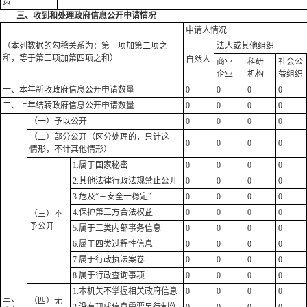
费
三、收到和处理政府信息公开申请情况
申请人情况
（本列数据的勾稽关系为：第一项加第二项之
法人或其他组织
和，等于第三项加第四项之和）
自然人
商业
科研
社会公
企业
机构
益组织
一、本年新收政府信息公开申请数量
0
0
0
0
二、上年结转政府信息公开申请数量
0
0
0
0
（一）予以公开
0
0
0
0
（二）部分公开（区分处理的，只计这一
0
0
0
0
情形，不计其他情形）
1.属于国家秘密
0
0
0
0
2.其他法律行政法规禁止公开
0
0
0
0
3.危及“三安全一稳定”
0
0
0
0
4.保护第三方合法权益
0
0
0
0
（三）不
予公开
5.属于三类内部事务信息
0
0
0
0
6.属于四类过程性信息
0
0
0
0
7.属于行政执法案卷
0
0
0
0
8.属于行政查询事项
0
0
0
0
1.本机关不掌握相关政府信息
0
0
0
0
三、
（四）无
2.没有现成信息需要另行制作
0
0
0
0