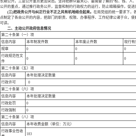
长期公开。三是公开重点更加突出。坚持把群众最关心、最需要了解的“权、钱、人、
公开的重点，通过推行政务公开，监督和制约行政权力的运行，防止暗箱操作，促进
(三)把政务公开与纠正行业不正之风有机地结合起来。
在局党组的统一要求下，
点制定了各自公开的内容，把部门的职责、权限、办事程序、工作纪律公诸于众，使
可讲。
二、主动公开政府信息情况
第二十条第（一）项
信息内容
本年制发件数
本年废止件数
现行有
规章
0
0
0
行政规范性文
0
0
0
件
第二十条第（五）项
信息内容
本年处理决定数量
行政许可
0
第二十条第（六）项
信息内容
本年处理决定数量
行政处罚
0
行政强制
0
第二十条第（八）项
信息内容
本年收费金额（单位：万元）
行政事业性收
183