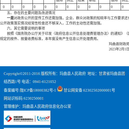
维持
纠正
结果
审结
维持
纠正
0
0
0
0
0
0
0
0
0
0
0
0
五、存在的主要问题及改进情况
一是
对政务公开的宣传工作还需加强，企业、群众对政策的知晓率与工作要求还
公开政策落实情况经常性检查还不够深入，工作的主动性还需加强。
六、其它需要说明的事项
按照《国务院办公厅关于印发〈政府信息公开信息处理费管理办法〉的通知》（国办函
规定的按件、按量收费标准，本年度没有产生信息公开处理费用。
玛曲县财政
2023年2月1
Copyright©2011-2016 版权所有：玛曲县人民政府 地址：甘肃省玛曲县团
结西路1号 电话：0941-6121052
备案编号:
陇ICP备18000382号-1
甘公网安备 62302502000001号
网站识标码:6230250001
管理维护：玛曲县人民政府信息化办公室