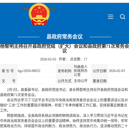
县政府常务会议
杨智明主持召开县政府党组（扩大）会议和县政府第71次常务会
议
2026-02-03 作者： 点击数：
17
玛曲县人
bgs/2026-00052
民政府办
2026-02-03
索 引 号
发布机构
公开日期
公室
主动公开
文 号
公开方式
著录日期
2月3日，县委副书记、县政府党组书记、县长杨智明主持召开县政府党组会议和
县政府第71次常务会议。
会议传达学习了习近平总书记在中央政治局常务委员会会议上的重要讲话以及对
做好“三农”工作的重要指示等精神，听取了冬季供暖等工作汇报，安排部署近期重点
工作。
杨智明强调，全县政府系统必须旗帜鲜明讲政治，深入学习贯彻习近平总书记在
中央政治局常务委员会会议上的重要讲话精神，始终坚持党中央集中统一领导，牢牢
把准政治方向，持续提升政治判断力、政治领悟力、政治执行力，坚决推动党的二十