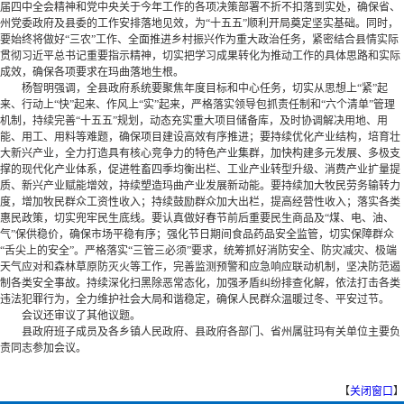
届四中全会精神和党中央关于今年工作的各项决策部署不折不扣落到实处，确保省、
州党委政府及县委的工作安排落地见效，为“十五五”顺利开局奠定坚实基础。同时，
要始终将做好“三农”工作、全面推进乡村振兴作为重大政治任务，紧密结合县情实际
贯彻习近平总书记重要指示精神，切实把学习成果转化为推动工作的具体思路和实际
成效，确保各项要求在玛曲落地生根。
杨智明强调，全县政府系统要聚焦年度目标和中心任务，切实从思想上“紧”起
来、行动上“快”起来、作风上“实”起来，严格落实领导包抓责任制和“六个清单”管理
机制，持续完善“十五五”规划，动态充实重大项目储备库，及时协调解决用地、用
能、用工、用料等难题，确保项目建设高效有序推进；要持续优化产业结构，培育壮
大新兴产业，全力打造具有核心竞争力的特色产业集群，加快构建多元发展、多极支
撑的现代化产业体系，促进牲畜四季均衡出栏、工业产业转型升级、消费产业扩量提
质、新兴产业赋能增效，持续塑造玛曲产业发展新动能。要持续加大牧民劳务输转力
度，增加牧民群众工资性收入；持续鼓励群众加大出栏，提高经营性收入；落实各类
惠民政策，切实兜牢民生底线。要认真做好春节前后重要民生商品及“煤、电、油、
气”保供稳价，确保市场平稳有序；强化节日期间食品药品安全监管，切实保障群众
“舌尖上的安全”。严格落实“三管三必须”要求，统筹抓好消防安全、防灾减灾、极端
天气应对和森林草原防灭火等工作，完善监测预警和应急响应联动机制，坚决防范遏
制各类安全事故。持续深化扫黑除恶常态化，加强矛盾纠纷排查化解，依法打击各类
违法犯罪行为，全力维护社会大局和谐稳定，确保人民群众温暖过冬、平安过节。
会议还审议了其他议题。
县政府班子成员及各乡镇人民政府、县政府各部门、省州属驻玛有关单位主要负
责同志参加会议。
【
关闭窗口
】