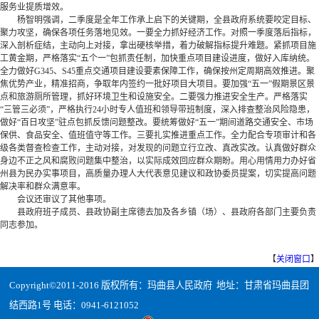
服务业提质增效。
杨智明强调，二季度是全年工作承上启下的关键期，全县政府系统要咬定目标、
聚力攻坚，确保各项任务落地见效。一要全力抓好经济工作。对照一季度落后指标，
深入剖析症结，主动向上对接，拿出硬核举措，着力破解指标提升难题。紧抓项目施
工黄金期，严格落实“五个一”包抓责任制，加快重点项目建设进度，做好入库纳统。
全力做好G345、S45重点交通项目建设要素保障工作，确保按州定周期高效推进。聚
焦优势产业，精准招商，争取年内签约一批好项目大项目。要加强“五一”假期景区景
点和旅游厕所管理，抓好环境卫生和设施安全。二要强力推进安全生产。严格落实
“三管三必须”，严格执行24小时专人值班和领导带班制度，深入排查整治风险隐患，
做好“百日攻坚”驻点包抓反馈问题整改。要统筹做好“五一”期间道路交通安全、市场
保供、食品安全、值班值守等工作。三要扎实推进重点工作。全力配合专项审计和各
级各类督查检查工作，主动对接，对发现的问题立行立改、真改实改。认真做好群众
身边不正之风和腐败问题集中整治，以实际成效回应群众期盼。用心用情用力办好省
州县为民办实事项目，高质量办理人大代表意见建议和政协委员提案，切实提高问题
解决率和群众满意率。
会议还审议了其他事项。
县政府班子成员、县政协副主席德去加及各乡镇（场）、县政府各部门主要负责
同志参加。
【
关闭窗口
】
Copyright©2011-2016 版权所有：玛曲县人民政府 地址：甘肃省玛曲县团
结西路1号 电话：0941-6121052