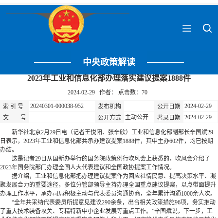
中央政策解读
2023年工业和信息化部办理落实建议提案1888件
2024-02-29 作者： 点击数：
70
20240301-000038-952
2024-02-29
索 引 号
发布机构
公开日期
主动公开
2024-02-29
文 号
公开方式
著录日期
新华社北京2月29日电（记者王悦阳、张辛欣）工业和信息化部副部长辛国斌29
日表示，2023年工业和信息化部共承办建议提案1888件，其中主办602件，均已按期
办结。
这是记者29日从国新办举行的国务院政策例行吹风会上获悉的，吹风会介绍了
2023年国务院部门办理全国人大代表建议和全国政协提案工作情况。
据介绍，工业和信息化部把办理建议提案作为回应社情民意、提高决策水平、凝
聚发展合力的重要途径，多位分管部领导主持办理全国重点建议提案，以点带面提升
办理工作水平，承办司局积极主动与代表委员沟通协商，全年累计沟通1000余人次。
“全年共采纳代表委员所提意见建议290余条，出台相关政策措施96项，务实推动
了重大技术装备攻关、专精特新中小企业发展等重点工作。”辛国斌说，下一步，工