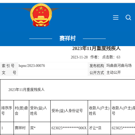
赛祥村
2023年11月重度残疾人
2023-11-28 作者： 点击数：
63
hqmc/2023-00076
玛曲县河曲马场
索 引 号
发布机构
主动公开
文 号
公开方式
2023年11月重度残疾人
排序序
村(居)委
受补(益)人
收款人(户主)
收款人(户主)
受补(益)人身份证号
号
会
姓名
姓名
号
1
赛祥村
双*
623025*********006X
才让*旦
623025******