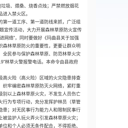
烧垃圾、煨桑、烧香点烛；严禁燃放烟花
品进入禁火区。
的第一道工序、第一道防线来抓，广泛组
主题宣传活动，大力开展森林草原防火宣传
进网络”，同时要做好《玛曲县关于加强
识森林草原防火的重要性，更要让群众明
、全民参与保护森林草原、防范林草火灾
19”林草火警报警电话。本命令由县政府
极高火险（高火险）区域的火灾隐患排查
，织牢编密森林草原防灭火网络，紧盯重
级别以上森林草原火灾，不发生人员伤亡
火行为专项行动，充分发挥护林员（草管
隐患；对无民事行为能力人和限制民事行
止被监护人玩火弄火引发森林草原火灾；
单位和个人必须无条件配合，不得拒绝、