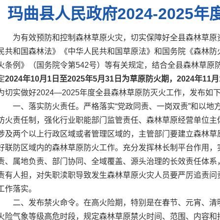
玛曲县人民政府2024-2025
为有效预防和控制森林草原火灾，切实保障好全县森林草原
民共和国森林法》《中华人民共和国草原法》和国务院《森林防火
火条例》（国务院令第542号）等有关规定，结合全县森林草原
定
202
4
年
10
月
1
日至202
5
年5月31日
为草原防火期，
2024年
1
1
月
为切实做好2024—2025年度全县森林草原防灭火工作，发布如
一、落实防火责任。严格落实“党政同责、一岗双责”和以地
防火责任制，强化行业职能部门监管责任、森林草原经营单位主
涉及两个以上行政区域或者管理区域的，主管部门要建立森林草
好联防区域内的森林草原防火工作。充分发挥林长制平台作用，
责、属地负责、部门协同、全域覆盖、源头治理的长效责任体系
责有人担，对失职渎职导致发生森林草原火灾人员要严厉追责问
工作落实。
二、发布禁火命令。在高火险期，特别是在春节、元宵、清
火险气象等级高危时段，规定森林草原禁火时间、范围、内容和