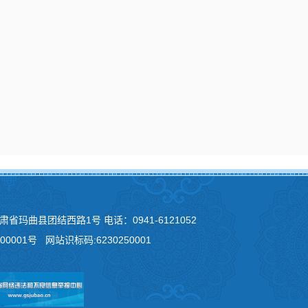
上一条：斗隆村突发事件总体应急预案
下一条：致全县人民冬春防火的一封信
【
关闭窗口
】
甘肃省玛曲县团结西路1号 电话：0941-6121052
00001号
网站识标码:6230250001