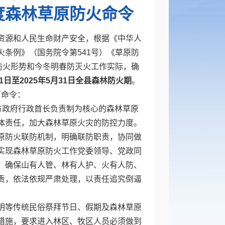
年度森林草原防火命令
资源和人民生命财产安全，根据《中华人
条例》（国务院令第541号）《草原防
防火形势和今冬明春防灭火工作实际，确
1日至
2025年5
月31日全
县
森林防火期
。
下命令：
方政府行政首长负责制为核心的森林草原
体责任，加大森林草原火灾的防控力度。
原防火联防机制，明确联防职责，协同做
实现森林草原防火工作党委领导、党政同
，确保山有人管、林有人护、火有人防、
责，依法依规严肃处理，以责任追究倒逼
明等传统民俗祭拜节日、假期及森林草原
措施，要求进入林区、牧区人员必须做到