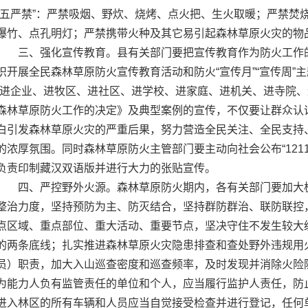
“五严禁”：严禁吸烟、野炊、烧烤、点火把、生火取暖；严禁焚
爆竹、点孔明灯；严禁携带火种及其它易引起森林草原火灾的物
三、强化宣传教育。县有关部门要把宣传教育作为防火工作
织开展全民森林草原防火宣传教育活动和防火“宣传月”“宣传周”
“进企业、进牧区、进社区、进学校、进家庭、进机关、进寺院、
森林草原防火工作的决定》及典型案例的宣传，不仅要让群众认
白引发森林草原火灾的严重后果，努力营造全民关注、全民支持
的浓厚氛围。同时森林草原防火主管部门要主动向社会公布“121
负责印制藏汉双语版并进行大力的张贴宣传。
四、严控野外火源。森林草原防火期内，各有关部门要加大
整治力度，坚持预防为主、防灭结合，坚持群防群治、联防联控
点区域、重点部位、重大活动、重要节点，坚决守住不发生较大
的两条底线；扎实推进森林草原火灾隐患排查和查处野外违规用
员）职责，加大入山巡查密度和巡查频率，及时发现并消除火险
为能力人负有监管责任的单位和个人，应当履行监护人责任，防
进入林区的所有车辆和人员应当自觉接受检查并进行登记，任何