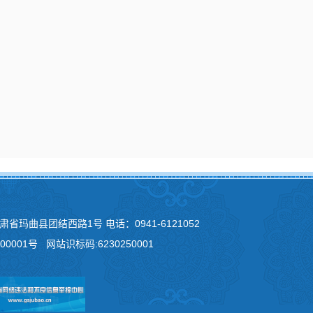
甘肃省玛曲县团结西路1号 电话：0941-6121052
00001号
网站识标码:6230250001