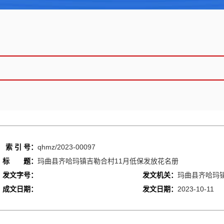
索 引 号：
qhmz/2023-00097
标 题：
玛曲县齐哈玛镇吉勒合村11月低保发放花名册
发文字号：
发文机关：
玛曲县齐哈玛
成文日期：
发文日期：
2023-10-11