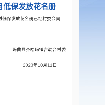
月低保发放花名册
农村低保发放花名册己经村委会同
吉勒合村委
0月11日