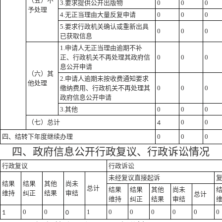
（五）不
3.要求提供公开出版物
0
0
0
予处理
4.无正当理由大量反复申请
0
0
0
5.要求行政机关确认或重新出具
0
0
0
已获取信息
1.申请人无正当理由逾期不补
正、行政机关不再处理其政府信
0
0
0
息公开申请
（六）其
2.申请人逾期未按收费通知要求
他处理
缴纳费用、行政机关不再处理其
0
0
0
政府信息公开申请
3.其他
0
0
0
（七）总计
0
0
4
四、结转下年度继续办理
0
0
0
四、政府信息公开行政复议、行政诉讼情况
行政复议
行政诉讼
未经复议直接起诉
结果
结果
其他
尚未
总计
结果
结果
其他
尚未
维持
纠正
结果
审结
总计
维持
纠正
结果
审结
0
0
1
0
0
0
0
0
0
1
0