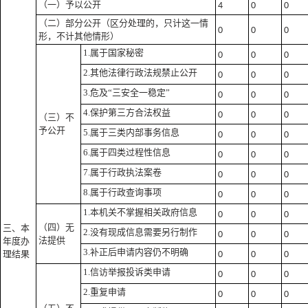
（一）予以公开
4
0
0
（二）部分公开
（区分处理的，只计这一情
0
0
0
形，不计其他情形）
1.属于国家秘密
0
0
0
2.其他法律行政法规禁止公开
0
0
0
3.危及“三安全一稳定”
0
0
0
4.保护第三方合法权益
0
0
0
（三）不
予公开
5.属于三类内部事务信息
0
0
0
6.属于四类过程性信息
0
0
0
7.属于行政执法案卷
0
0
0
8.属于行政查询事项
0
0
0
1.本机关不掌握相关政府信息
0
0
0
（四）无
三、本
2.没有现成信息需要另行制作
0
0
0
法提供
年度办
3.补正后申请内容仍不明确
理结果
0
0
0
1.信访举报投诉类申请
0
0
0
2.重复申请
0
0
0