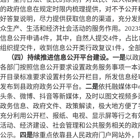
的政府信息在规定时限内梳理提供，对不予公开
好答复说明，尽力提供获取信息的渠道，充分发
众生产、生活和经济社会活动的服务作用。202
信息公开申请
4
件，其中，自然人提交
4
件，占比
组织提交件，
收到
信息公开类行政复议
1件，全
（四）持续推进信息公开平台建设。
一是
以政
各部门按照信息公开要求设置政务服务事项一本
开目录标准要求设置村务公开栏目，所发信息经
发布到县政府政务公开平台。
二是
依托
融媒体中
头条、微博、抖音等新媒体，及时以图文视频多
政务信息、政府文件、政策解读，极大地方便了
充分利用公开栏、报纸、电视、显示屏等行之有
活动、经济建设、社会管理和公共服务相关的政
公示。
四是
除重点依靠县人民政府门户网站外，