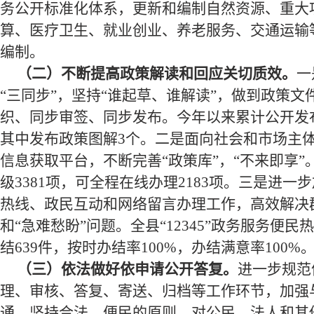
务公开标准化体系，
更新和
编制自然资源、重大
算、医疗卫生、就业创业、养老服务、交通运输等
编制。
（二）不断提高政策解读和回应关切质效。
一
“三同步”
，坚持“谁起草、谁解读”，做到政策文
织、同步审签、同步发布。今年以来累计公开发
其中发布政策图解
3
个。二是面向社会和市场主
信息获取平台，不断完善
“
政策库
”
，“不来即享
级3381项
，
可全程在线办理2183项
。三是进一步加
热线、政民互动和网络留言办理工作，高效解决群
和“急难愁盼”问题。全县“12345”政务服务便民
结639件
，按时办结率100%，办结满意率
100
%
（三）依法做好依申请公开答复。
进一步规范
理、审核、答复、寄送、归档等工作环节，加强
通，坚持合法、便民的原则，对公民、法人和其