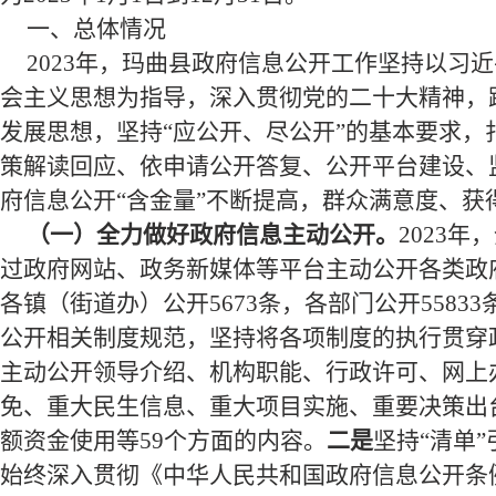
一、总体情况
2023年，
玛曲
县政府信息公开工作坚持以习近
会主义思想为指导，深入贯彻党的二十大精神，
发展思想，坚持“应公开
、
尽公开”的基本要求，
策解读回应、依申请公开答复、公开平台建设、
府信息公开“含金量”不断提高，群众满意度、获
（一）全力做好政府信息主动公开。
2023
过政府网站、政务新媒体等平台主动公开各类政
各镇（街道办）公开
5673
条，各部门公开
55833
公开相关制度规范，坚持将各项制度的执行贯穿
主动公开领导介绍、机构职能、行政许可、网上
免、重大民生信息、重大项目实施、重要决策出
额资金使用
等
59
个方面的内容。
二是
坚持“清单
始终深入贯彻《中华人民共和国政府信息公开条